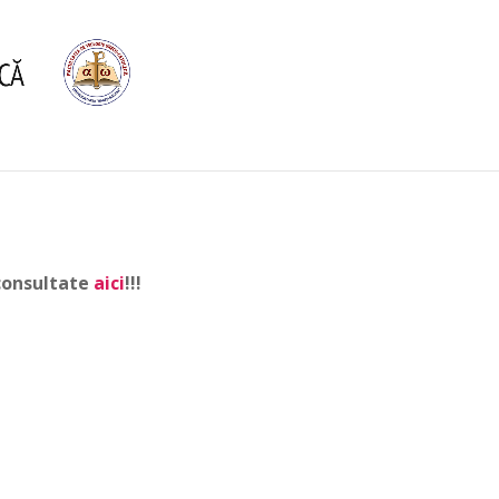
 consultate
aici
!!!