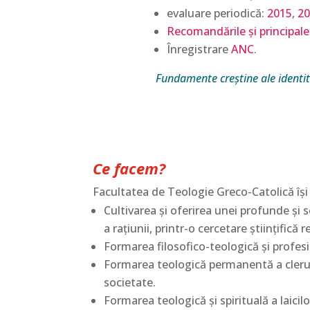
evaluare periodică:
2015
,
20
Recomandările și principalele
Înregistrare
ANC
.
Fundamente creștine ale identi
Ce facem?
Facultatea de Teologie Greco-Catolică îș
Cultivarea şi oferirea unei profunde şi s
a raţiunii, printr-o cercetare ştiinţifică
Formarea filosofico-teologică şi profesi
Formarea teologică permanentă a clerului 
societate.
Formarea teologică şi spirituală a laici