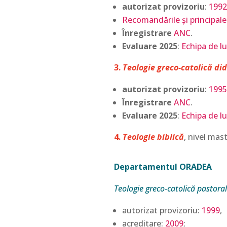
autorizat provizoriu
:
1992
Recomandările și principalele
Înregistrare
ANC
.
Evaluare 2025
:
Echipa de lu
3.
Teologie greco-catolică di
autorizat
provizoriu
:
1995
Înregistrare
ANC
.
Evalua
re 2025
:
Echipa de lu
4.
Teologie biblică
, nivel mast
Departamentul ORADEA
Teologie greco-catolică pastora
autorizat provizoriu:
1999
,
acreditare:
2009
;