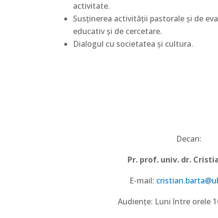
activitate.
Susţinerea activităţii pastorale şi de e
educativ şi de cercetare.
Dialogul cu societatea și cultura.
Decan:
Pr. prof. univ. dr. Cris
E-mail:
cristian.barta@u
Audiențe: Luni între orele 1