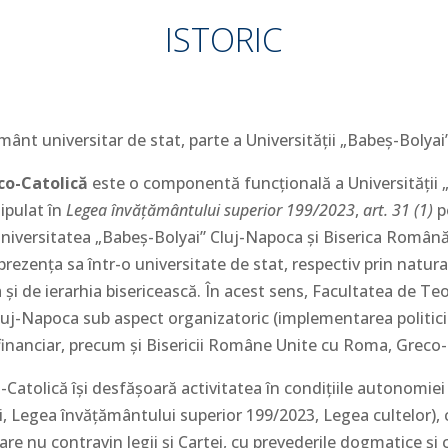
ISTORIC
ânt universitar de stat, parte a Universităţii „Babeş-Bolyai”
co-Catolică
este o componentă funcţională a Universităţii 
ipulat în
Legea învățământului superior 199/2023
,
art. 31 (1)
pe
 Universitatea „Babeş-Bolyai” Cluj-Napoca şi Biserica Român
rezenţa sa într-o universitate de stat, respectiv prin natura 
şi de ierarhia bisericească. În acest sens, Facultatea de T
Cluj-Napoca sub aspect organizatoric (implementarea politici
i financiar, precum şi Bisericii Române Unite cu Roma, Greco-
atolică îşi desfăşoară activitatea în condiţiile autonomiei 
 Legea învățământului superior 199/2023, Legea cultelor), cu
are nu contravin legii şi Cartei, cu prevederile dogmatice şi