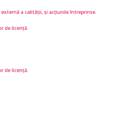
ternă a calității, și acțiunile întreprinse.
r de licență
.
r de licență
.