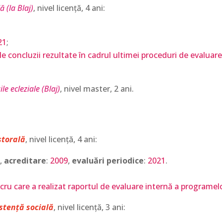
 (la Blaj)
, nivel licență, 4 ani:
21
;
e concluzii rezultate în cadrul ultimei proceduri de evaluare e
e ecleziale (Blaj)
, nivel master, 2 ani.
storală
, nivel licență, 4 ani:
,
acreditare
:
2009
,
evaluări periodice
:
2021
.
cru care a realizat raportul de evaluare internă a programelo
stență socială
, nivel licență, 3 ani: