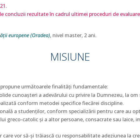
21
.
 concluzii rezultate în cadrul ultimei proceduri de evaluare ex
tății europene (Oradea)
, nivel master, 2 ani.
MISIUNE
i propune următoarele finalităţi fundamentale:
olide cunoaşteri a adevărului cu privire la Dumnezeu, la om ş
 realizată conform metodei specifice fiecărei discipline.
onală a studenţilor, conform specializării pentru care au op
greco-catolic şi a altor persoane, consacrate sau laice, impl
lor care vor să-şi trăiască cu responsabilitate adeziunea la c