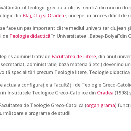
vățământul teologic greco-catolic își reintră din nou în drep
ologic din
Blaj, Cluj și Oradea
și începe un proces dificil de r
se face un pas important către mediul universitar clujean și 
ei de
Teologie didactică
în Universitatea „Babeş-Bolyai”din 
 depins administrativ de
Facultatea de Litere
, din anul univ
secretariat, administrație, bază materială etc.) devenind una
voltă specializări precum Teologie litere, Teologie didactică
actuala configurație a Facultății de Teologie Greco-Catolică
u în Institutele Teologice Greco-Catolice din
Oradea
(1998) ș
 Facultatea de Teologie Greco-Catolică (
organigrama
) funcț
următoarele programe de studii: