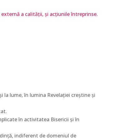
ternă a calității, și acțiunile întreprinse.
i la lume, în lumina Revelaţiei creştine şi
tat.
icate în activitatea Bisericii şi în
redinţă, indiferent de domeniul de