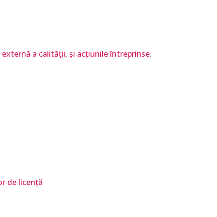
xternă a calității, și acțiunile întreprinse
.
r de licență