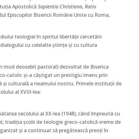
ituţia Apostolică
Sapientia Christiana
,
Ratio
odul Episcopilor Bisericii Române Unite cu Roma,
lui teologiei în spiritul libertăţii cercetării
 dialogului cu celelalte ştiinţe şi cu cultura
în mod deosebit pastoral) dezvoltat de Biserica
catolic şi-a câştigat un prestigiu imens prin
ă şi culturală a neamului nostru. Primele instituţii de
lului al XVIII-lea:
umătatea secolului al XX-lea (1948), când împreună cu
el, tradiția școlii de teologie greco-catolică vreme de
organizat și a continuat să pregătească preoți în