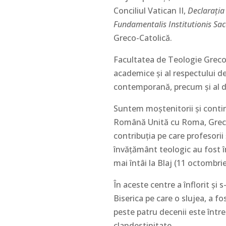
Conciliul Vatican II,
Declaraţia
Fundamentalis Institutionis Sac
Greco-Catolică.
Facultatea de Teologie Greco-Ca
academice şi al respectului de
contemporană, precum şi al de
Suntem moștenitorii și contin
Română Unită cu Roma, Greco-
contribuţia pe care profesorii 
învăţământ teologic au fost în
mai întâi la Blaj (11 octombri
În aceste centre a înflorit și
Biserica pe care o slujea, a fo
peste patru decenii este întrer
clandestinitate.