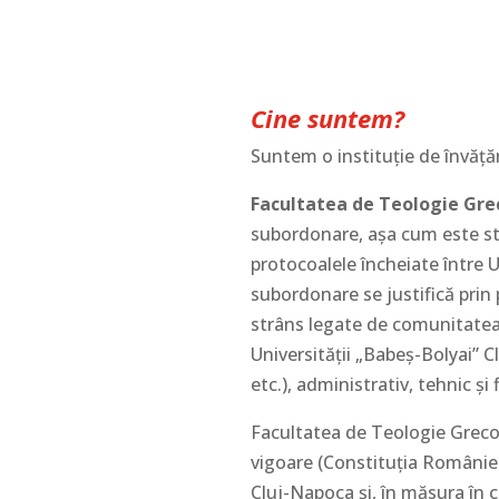
Cine suntem?
Suntem o instituţie de învăţăm
Facultatea de Teologie Gre
subordonare, aşa cum este st
protocoalele încheiate între
subordonare se justifică prin p
strâns legate de comunitatea 
Universităţii „Babeş-Bolyai” 
etc.), administrativ, tehnic ş
Facultatea de Teologie Greco-C
vigoare (Constituţia României,
Cluj-Napoca şi, în măsura în c