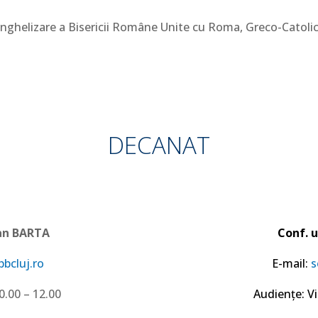
vanghelizare a Bisericii Române Unite cu Roma, Greco-Catolică
DECANAT
tian BARTA
Conf. u
bbcluj.ro
E-mail:
s
0.00 – 12.00
Audiențe: Vi