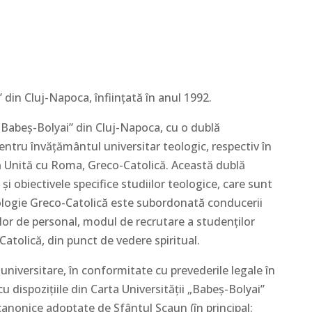
 din Cluj-Napoca, înfiinţată în anul 1992.
„Babeş-Bolyai” din Cluj-Napoca, cu o dublă
ntru învăţământul universitar teologic, respectiv în
ă Unită cu Roma, Greco-Catolică. Această dublă
şi obiectivele specifice studiilor teologice, care sunt
eologie Greco-Catolică este subordonată conducerii
lor de personal, modul de recrutare a studenţilor
Catolică, din punct de vedere spiritual.
universitare, în conformitate cu prevederile legale în
 dispoziţiile din Carta Universităţii „Babeş-Bolyai”
 canonice adoptate de Sfântul Scaun (în principal: