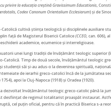
 cu privire la educaţia creştină Gravissimum Educationis
, Const
erdotalis
,
Codex Canonum Orientalium Ecclesiarum
) şi de Sin
tolică cultivă ştiinţa teologică şi disciplinele auxiliare studiu
plin faţă de Magisterul Bisericii Catolice
(CCEO,
can. 606), al
schiderii academice, ecumenice şi interreligioase.
uatorii unei lungi tradiţii de învăţământ teologic superior (
Catolică. Timp de două secole, învăţământul teologic greco-
şi studenţii săi şi-au adus-o la devenirea spirituală, naţional
temeiate de ierarhii greco-catolici încă de la jumătatea seco
e 1754), apoi la Cluj-Napoca (1918) și Oradea (1920).
 s-a dezvoltat învățământul teologic greco-catolic până la j
st desființat de regimul totalitarist proaspăt instaurat. Astf
uptă, cel puțin oficial, pentru că în practică Biserica s-a re