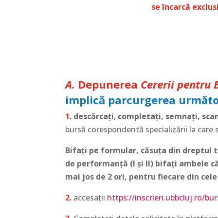
se încarcă exclus
A.
Depunerea
Cererii pentru
implică parcurgerea următor
1.
descărcați
,
completați, semnați, scan
bursă corespondentă specializării la care su
Bifați pe formular,
căsuța din
dreptul t
de performanță (I și II) bifați ambele c
mai jos de 2 ori, pentru fiecare din cele
2.
accesații
https://inscrieri.ubbcluj.ro/bu