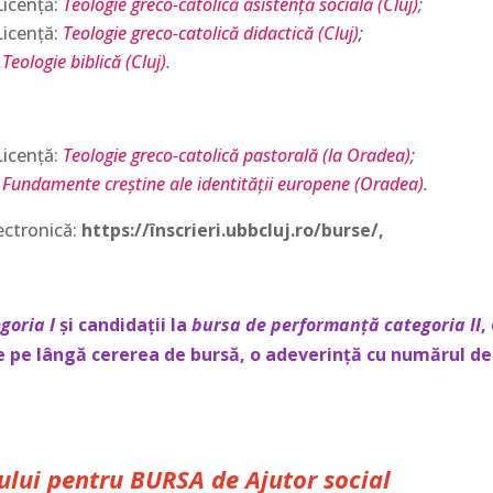
Licență:
Teologie greco-catolică asistență socială (Cluj)
;
Licență:
Teologie greco-catolică didactică (Cluj)
;
:
Teologie biblică (Cluj)
.
Licență:
Teologie greco-catolică pastorală (la Oradea)
;
:
Fundamente creștine ale identității europene (Oradea)
.
ectronică:
https://înscrieri.ubbcluj.ro/burse/,
goria I
și candidații la
bursa de performanță categoria II
,
ne pe lângă cererea de bursă, o adeverință cu numărul de
rului pentru BURSA de Ajutor social