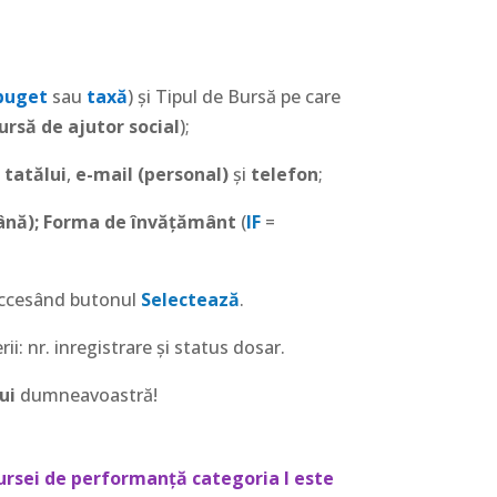
buget
sau
taxă
) și Tipul de Bursă pe care
ursă de ajutor social
);
a tatălui
,
e-mail (personal)
și
telefon
;
ână); Forma de învățământ
(
IF
=
 accesând butonul
Selectează
.
ii: nr. inregistrare și status dosar.
ui
dumneavoastră!
ursei de performanță categoria I este