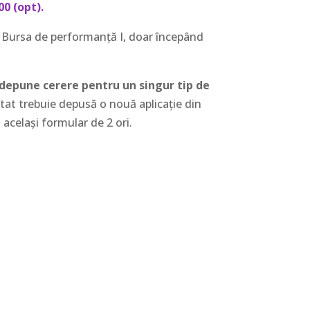
00 (opt).
ru Bursa de performanță I, doar începând
depune cerere pentru un singur tip de
citat trebuie depusă o nouă aplicație din
același formular de 2 ori.