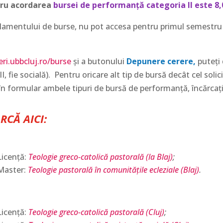
ru acordarea
bursei de performanță categoria II este 8,
 Regulamentului de burse, nu pot accesa pentru primul semest
ieri.ubbcluj.ro/burse
și a butonului
Depunere cerere,
puteți
I, fie socială). Pentru oricare alt tip de bursă decât cel soli
în formular ambele tipuri de bursă de performanță, încărcați 
RCĂ AICI:
Licență:
Teologie greco-catolică pastorală (la Blaj)
;
 Master:
Teologie pastorală în comunitățile ecleziale (Blaj)
.
Licență:
Teologie greco-catolică pastorală (Cluj)
;