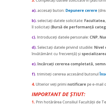
3.
Completați datele solicitate în platform
a).
accesați buton:
Depunere cerere
(dre
b).
selectați datele solicitate:
Facultatea
îl solicitați (
Bursă de performanță categor
c).
Introduceți datele personale:
CNP
,
Nu
d).
Selectați datele privind studiile:
Nivel 
învătământ cu frecvență) și
specializare
e).
încărcați cererea completată, semn
f)
.
trimiteți cererea accesând butonul
Îns
4.
Ulterior veți primi
notificare
pe e-mail d
IMPORTANT DE ȘTIUT:
1.
Prin hotărârea Consiliul Facultății de 