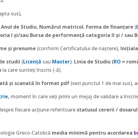
ă:
apta sus),
,
Anul de Studiu
,
Numărul matricol
,
Forma de finanțare
(
ia I și/sau Bursa de performanță categoria II și / sau B
me și prenume
(conform Certificatului de naștere),
Inițial
de studii
(
Licență
sau
Master
);
Linia de Studiu (
RO
= rom
a
la care sunteți înscris (-ă).
ată și scanată în format pdf
(vezi punctul 1 de mai sus),
crie
,
moment în care veți primi un mejaj de validare a înscrier
espre fiecare acțiune referitoare
statusul cererii / dosarul
Teologie Greco-Catolică
media minimă pentru acordarea
b