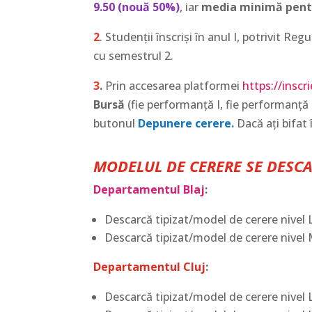
9.50 (nouă 50%)
, iar
media minimă pent
2
. Studenții înscriși în anul I, potrivit
cu semestrul 2.
3
.
Prin accesarea platformei
https://inscr
Bursă
(fie performanță I, fie performanță I
butonul
Depunere cerere.
Dacă ați bifat 
MODELUL DE CERERE SE DESCA
Departamentul Blaj
:
Descarcă tipizat/model de cerere nivel 
Descarcă tipizat/model de cerere
nivel
Departamentul Cluj
:
Descarcă tipizat/model de cerere nivel 