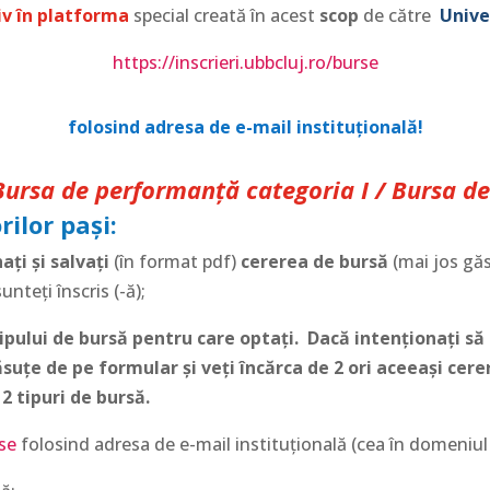
iv în platforma
special creată în acest
scop
de către
Unive
https://inscrieri.ubbcluj.ro/burse
folosind adresa de e-mail instituțională!
 Bursa de
performanță
categoria I / B
ursa d
ilor pași:
ați și salvați
(în format pdf)
cererea de bursă
(mai jos găs
nteți înscris (-ă);
ipului de bursă pentru care optați. Dacă intenționați să
ăsuțe de pe formular și veți încărca de 2 ori aceeași cer
 2 tipuri de bursă.
rse
folosind adresa de e-mail instituțională (cea în domeniul