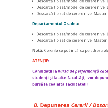
Descarcă tipizat/model de cerere nivel 
Descarcă tipizat/model de cerere nivel 
Descarcă tipizat de cerere nivel Master
Departamentul Oradea
:
Descarcă tipizat/model de cerere nivel 
Descarcă tipizat de cerere nivel Master
Notă:
Cererile se pot încărca pe adresa el
ATENȚIE
:
Candidații la
bursa de performanță cate
studenți și la alte facultăți, vor depu
bursă la cealaltă facultate!!!
B.
Depunerea
Cererii / Dosa