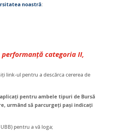
rsitatea noastră
:
e
performanță
categoria II,
iți link-ul pentru a descărca cererea de
 aplicați pentru ambele tipuri de Bursă
ere, urmând să parcurgeți pași indicați
 UBB) pentru a vă loga;