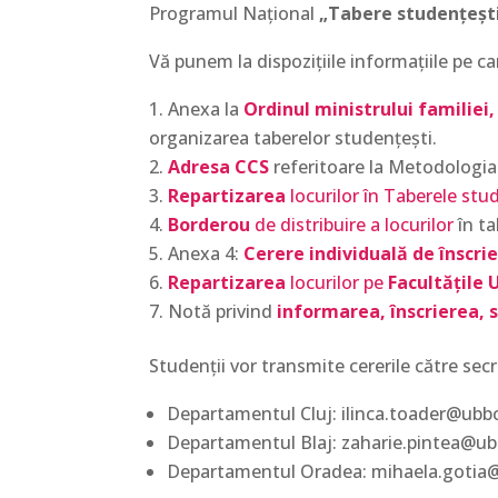
Programul Național
„Tabere studențeșt
Vă punem la dispozițiile informațiile pe ca
Anexa la
Ordinul ministrului familiei,
organizarea taberelor studențești.
Adresa CCS
referitoare la Metodologi
Repartizarea
locurilor în Taberele stud
Borderou
de distribuire a locurilor
în ta
Anexa 4:
Cerere individuală de înscri
Repartizarea
locurilor pe
Facultățile 
Notă privind
informarea, înscrierea, se
Studenții vor transmite cererile către sec
Departamentul Cluj: ilinca.toader@ubbc
Departamentul Blaj: zaharie.pintea@ub
Departamentul Oradea: mihaela.gotia@