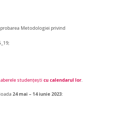
probarea Metodologiei privind
5_19;
 taberele studențești
cu calendarul lor
.
rioada
24 mai – 14 iunie
2023
: