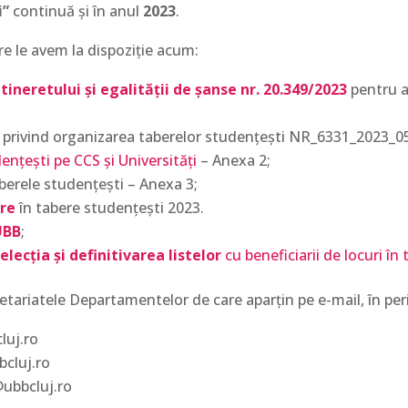
i”
continuă și în anul
2023
.
re le avem la dispoziție acum:
 tineretului și egalității de șanse nr. 20.349/2023
pentru a
a privind organizarea taberelor studențești NR_6331_2023_0
ențești pe CCS și Universități
– Anexa 2;
berele studențești – Anexa 3;
ere
în tabere studențești 2023.
UBB
;
lecția și definitivarea listelor
cu beneficiarii de locuri în
retariatele Departamentelor de care aparțin pe e-mail, în pe
luj.ro
bcluj.ro
ubbcluj.ro